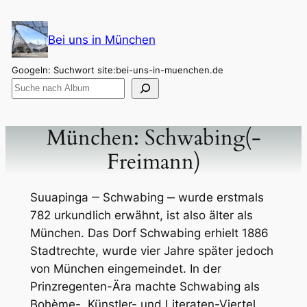
Zum
Inhalt
Bei uns in München
springen
Googeln: Suchwort site:bei-uns-in-muenchen.de
München: Schwabing(-
Freimann)
Suuapinga ‒ Schwabing ‒ wurde erstmals
782 urkundlich erwähnt, ist also älter als
München. Das Dorf Schwabing erhielt 1886
Stadtrechte, wurde vier Jahre später jedoch
von München eingemeindet. In der
Prinzregenten-Ära machte Schwabing als
Bohème-, Künstler- und Literaten-Viertel