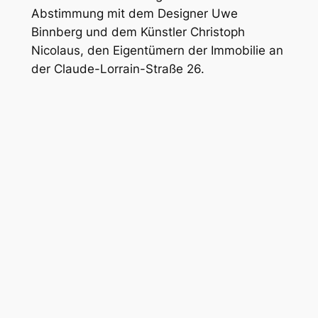
Seit 1877 erinnert die Claude-Lorrain-Straße
an den französischen Barock-Maler Claude
Lorrain* (1600 – 1682), der mit seinen
lyrisch-romantischen Bildern die
Landschaftsmalerei zum eigenständigen
Genre der Kunst entwickelt hatte.
*) Mehr zu Claude Lorrain im Album über
Denkmäler
Bunker
Die Architektin Donata Eberle vom Münchner
Architekturbüro »Binnberg Planungen«
leitete 2010 den Umbau eines Bunkers aus
dem Zweiten Weltkrieg zum Wohnhaus in
Abstimmung mit dem Designer Uwe
Binnberg und dem Künstler Christoph
Nicolaus, den Eigentümern der Immobilie an