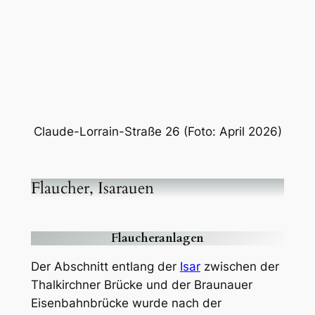
der Claude-Lorrain-Straße 26.
Claude-Lorrain-Straße 26 (Foto:
April 2026)
Flaucher, Isarauen
Flaucheranlagen
Der Abschnitt entlang der
Isar
zwischen der
Thalkirchner Brücke und der Braunauer
Eisenbahnbrücke wurde nach der
Gastwirtschaft »Zum Flaucher« benannt, die
der Wirt Johann Flaucher um 1870 in einem
damals etwa 70 Jahre alten Forsthaus in