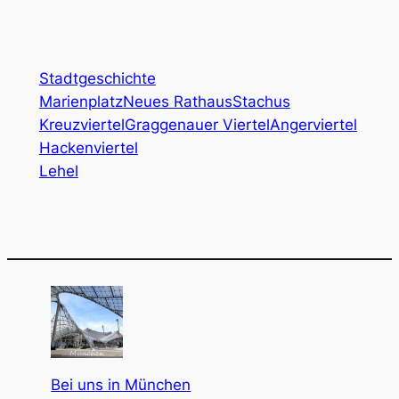
Stadtgeschichte
Marienplatz
Neues Rathaus
Stachus
Kreuzviertel
Graggenauer Viertel
Angerviertel
Hackenviertel
Lehel
Bei uns in München