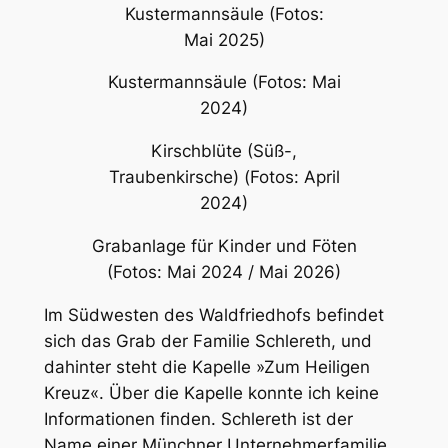
Kirschblüte (Süß-,
Traubenkirsche) (Fotos: April
2024)
Grabanlage für Kinder und Föten
(Fotos: Mai 2024 / Mai 2026)
Im Südwesten des Waldfriedhofs befindet
sich das Grab der Familie Schlereth, und
dahinter steht die Kapelle »Zum Heiligen
Kreuz«. Über die Kapelle konnte ich keine
Informationen finden. Schlereth ist der
Name einer Münchner Unternehmerfamilie.
Der 2021 gestorbene »Baulöwe« Max W.
Schlereth hatte 1951 die Deutsche
Realbesitz AG (Derag) gegründet, die
beispielsweise einen Großteil des
Olympiadorfs
baute.