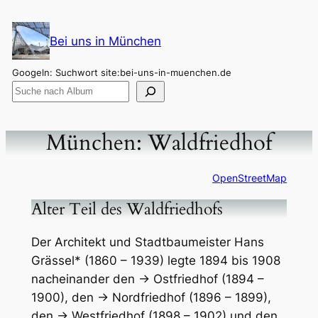
Zum
Inhalt
Bei uns in München
springen
Googeln: Suchwort site:bei-uns-in-muenchen.de
München: Waldfriedhof
OpenStreetMap
Alter Teil des Waldfriedhofs
Der Architekt und Stadtbaumeister Hans
Grässel* (1860 – 1939) legte 1894 bis 1908
nacheinander den → Ostfriedhof (1894 –
1900), den → Nordfriedhof (1896 – 1899),
den → Westfriedhof (1898 – 1902) und den