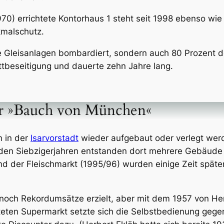
970) errichtete Kontorhaus 1 steht seit 1998 ebenso wi
kmalschutz.
e Gleisanlagen bombardiert, sondern auch 80 Prozent de
tbeseitigung und dauerte zehn Jahre lang.
r »Bauch von München«
n in der
Isarvorstadt
wieder aufgebaut oder verlegt werd
n den Siebzigerjahren entstanden dort mehrere Gebäude
nd der Fleischmarkt (1995/96) wurden einige Zeit spät
noch Rekordumsätze erzielt, aber mit dem 1957 von Herb
lteten Supermarkt setzte sich die Selbstbedienung geg