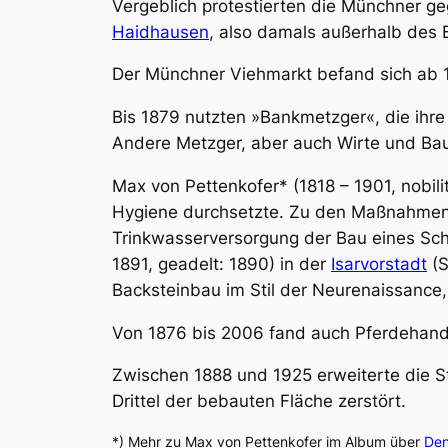
Vergeblich protestierten die Münchner g
Haidhausen
, also damals außerhalb des 
Der Münchner Viehmarkt befand sich ab 1
Bis 1879 nutzten »Bankmetzger«, die ihr
Andere Metzger, aber auch Wirte und Baue
Max von Pettenkofer* (1818 – 1901, nobili
Hygiene durchsetzte. Zu den Maßnahmen
Trinkwasserversorgung der Bau eines Sch
1891, geadelt: 1890) in der
Isarvorstadt
(S
Backsteinbau im Stil der Neurenaissance,
Von 1876 bis 2006 fand auch Pferdehand
Zwischen 1888 und 1925 erweiterte die 
Drittel der bebauten Fläche zerstört.
*) Mehr zu Max von Pettenkofer im Album über
Den