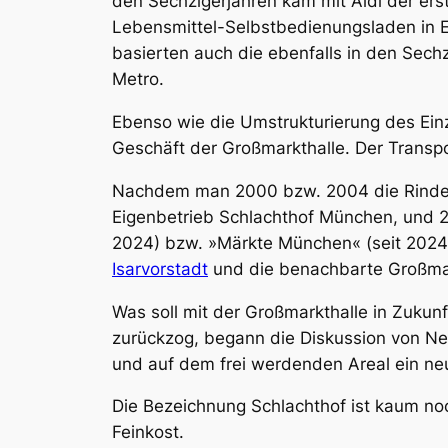
den Sechzigerjahren kam mit Aldi der ers
Lebensmittel-Selbstbedienungsladen in E
basierten auch die ebenfalls in den Sec
Metro.
Ebenso wie die Umstrukturierung des Ein
Geschäft der Großmarkthalle. Der Transp
Nachdem man 2000 bzw. 2004 die Rinder- 
Eigenbetrieb Schlachthof München, und 2
2024) bzw. »Märkte München« (seit 2024)
Isarvorstadt
und die benachbarte Großmar
Was soll mit der Großmarkthalle in Zuku
zurückzog, begann die Diskussion von Neu
und auf dem frei werdenden Areal ein n
Die Bezeichnung Schlachthof ist kaum noc
Feinkost.