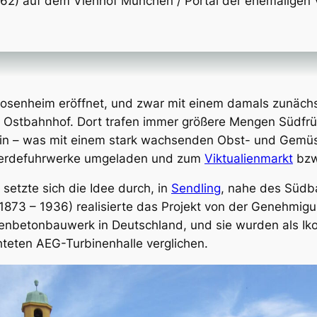
) auf dem Viehhof München / Portal der ehemaligen V
osenheim eröffnet, und zwar mit einem damals zunäch
stbahnhof. Dort trafen immer größere Mengen Südfrüch
ein – was mit einem stark wachsenden Obst- und Gemü
ferdefuhrwerke umgeladen und zum
Viktualienmarkt
bzw
setzte sich die Idee durch, in
Sendling
, nahe des Südb
1873 – 1936) realisierte das Projekt von der Genehmigun
nbetonbauwerk in Deutschland, und sie wurden als Ikon
hteten AEG-Turbinenhalle verglichen.