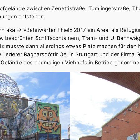
hofgelände zwischen Zenettistraße, Tumlingerstraße, Th
hnungen entstehen.
n aka → »Bahnwärter Thiel« 2017 ein Areal als Refugiu
. besprühten Schiffscontainern, Tram- und U-Bahnwä
el« musste dann allerdings etwas Platz machen für de
Lederer Ragnarsdóttir Oei in Stuttgart und der Firma 
 Gelände des ehemaligen Viehhofs in Betrieb genomme