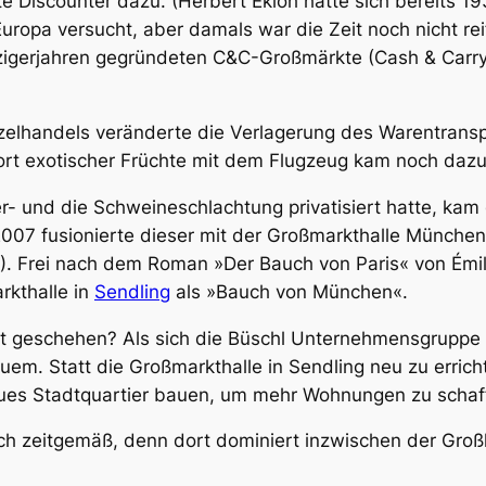
te Discounter dazu. (Herbert Eklöh hatte sich bereits 1
uropa versucht, aber damals war die Zeit noch nicht re
hzigerjahren gegründeten C&C-Großmärkte (Cash & Carr
zelhandels veränderte die Verlagerung des Warentransp
ort exotischer Früchte mit dem Flugzeug kam noch dazu
und die Schweineschlachtung privatisiert hatte, kam 
007 fusionierte dieser mit der Großmarkthalle Münche
. Frei nach dem Roman »Der Bauch von Paris« von Émile
kthalle in
Sendling
als »Bauch von München«.
nft geschehen? Als sich die Büschl Unternehmensgrupp
em. Statt die Großmarkthalle in Sendling neu zu erric
eues Stadtquartier bauen, um mehr Wohnungen zu schaf
h zeitgemäß, denn dort dominiert inzwischen der Großh