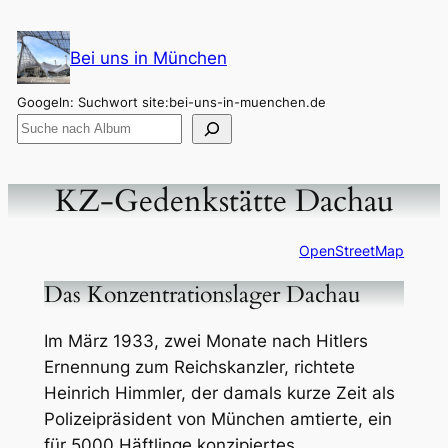
Zum
Inhalt
Bei uns in München
springen
Googeln: Suchwort site:bei-uns-in-muenchen.de
KZ-Gedenkstätte Dachau
OpenStreetMap
Das Konzentrationslager Dachau
Im März 1933, zwei Monate nach Hitlers
Ernennung zum Reichskanzler, richtete
Heinrich Himmler, der damals kurze Zeit als
Polizeipräsident von München amtierte, ein
für 5000 Häftlinge konzipiertes